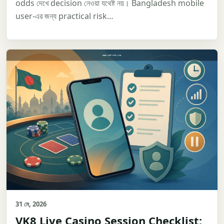
odds দেখে decision নেওয়া যথেষ্ট নয়। Bangladesh mobile
user-এর জন্য practical risk…
VK8 Live Casino Session Checklist: Table Limit, Dealer Pac
31 মে, 2026
VK8 Live Casino Session Checklist: