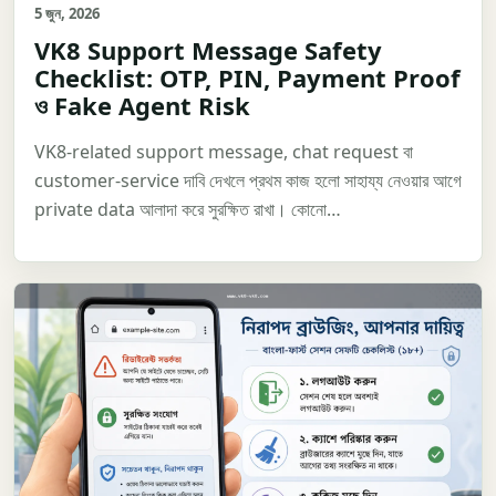
5 জুন, 2026
VK8 Support Message Safety
Checklist: OTP, PIN, Payment Proof
ও Fake Agent Risk
VK8-related support message, chat request বা
customer-service দাবি দেখলে প্রথম কাজ হলো সাহায্য নেওয়ার আগে
private data আলাদা করে সুরক্ষিত রাখা। কোনো…