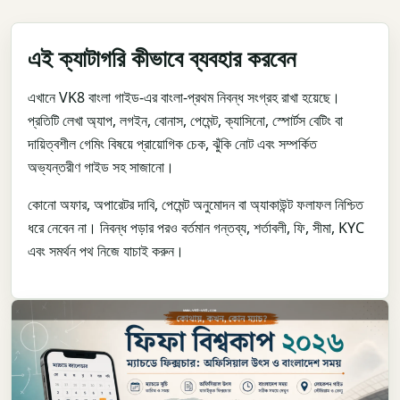
এই ক্যাটাগরি কীভাবে ব্যবহার করবেন
এখানে VK8 বাংলা গাইড-এর বাংলা-প্রথম নিবন্ধ সংগ্রহ রাখা হয়েছে।
প্রতিটি লেখা অ্যাপ, লগইন, বোনাস, পেমেন্ট, ক্যাসিনো, স্পোর্টস বেটিং বা
দায়িত্বশীল গেমিং বিষয়ে প্রায়োগিক চেক, ঝুঁকি নোট এবং সম্পর্কিত
অভ্যন্তরীণ গাইড সহ সাজানো।
কোনো অফার, অপারেটর দাবি, পেমেন্ট অনুমোদন বা অ্যাকাউন্ট ফলাফল নিশ্চিত
ধরে নেবেন না। নিবন্ধ পড়ার পরও বর্তমান গন্তব্য, শর্তাবলী, ফি, সীমা, KYC
এবং সমর্থন পথ নিজে যাচাই করুন।