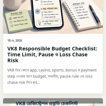
VK8 Responsible Budget Checklist: Time Limit, Pause ও Lo
18 মে, 2026
VK8 Responsible Budget Checklist:
Time Limit, Pause ও Loss Chase
Risk
VK8 নিয়ে কোনো app, casino, sports, bonus বা payment
step নেওয়ার আগে budget, সময়সীমা, pause rule এবং loss
chase risk লিখে রাখা…