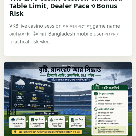
Table Limit, Dealer Pace ও Bonus
Risk
VK8 live casino session শুরু করার আগে শুধু game name
দেখে ঢুকে পড়া ঠিক নয়। Bangladesh mobile user-এর জন্য
practical risk আসে…