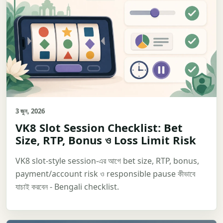
VK8 Slot Session Checklist: Bet Size, RTP, Bonus ও Loss Lim
3 জুন, 2026
VK8 Slot Session Checklist: Bet
Size, RTP, Bonus ও Loss Limit Risk
VK8 slot-style session-এর আগে bet size, RTP, bonus,
payment/account risk ও responsible pause কীভাবে
যাচাই করবেন - Bengali checklist.