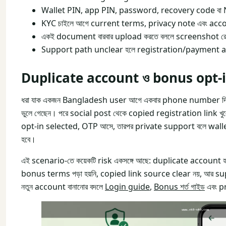
Wallet PIN, app PIN, password, recovery code বা N
KYC চাইলে আগে current terms, privacy note এবং accou
একই document বারবার upload করতে বললে screenshot রেখে
Support path unclear হলে registration/payment ac
Duplicate account ও bonus opt-
ধরা যাক একজন Bangladesh user আগে একবার phone number দিয়ে 
ভুলে গেছেন। পরে social post থেকে copied registration link খ
opt-in selected, OTP আসে, তারপর private support বলে wall
হবে।
এই scenario-তে কয়েকটি risk একসঙ্গে আছে: duplicate account হত
bonus terms পড়া হয়নি, copied link source clear নয়, আর sup
নতুন account বানানোর বদলে
Login guide
,
Bonus শর্ত গাইড
এবং p