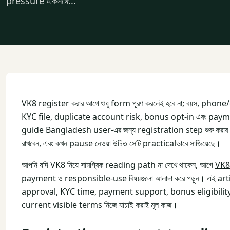
pressure একসঙ্গে...
VK8 register করার আগে শুধু form পূরণ করলেই হবে না; বয়স, ph
KYC file, duplicate account risk, bonus opt-in এবং paymen
guide Bangladesh user-এর জন্য registration step শুরু করার 
রাখবেন, এবং কখন pause নেওয়া উচিত সেটি practicalভাবে সাজিয়েছে।
আপনি যদি VK8 নিয়ে সামগ্রিক reading path না দেখে থাকেন, আগে
VK8
payment ও responsible-use বিষয়গুলো আলাদা করে পড়ুন। এই art
approval, KYC time, payment support, bonus eligibility
current visible terms নিজে যাচাই করাই মূল কাজ।