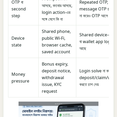
OTP বা
Repeated OTP, sup
আসছে, কতবার আসছে,
second
message OTP চাইছে,
login action-এর
step
না করেও OTP আসে
সঙ্গে মেলে কি না
Shared phone,
Shared device-এ aut
Device
public Wi-Fi,
বা wallet app logge
state
browser cache,
আছে
saved account
Bonus expiry,
deposit notice,
Login solve না করেই
Money
withdrawal
deposit/claim/wit
pressure
issue, KYC
করতে চাপ দেয়
request