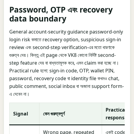
Password, OTP এবং recovery
data boundary
General account-security guidance password-only
login risk কমাতে recovery option, suspicious sign-in
review এবং second-step verification-এর মতো ধারণাকে
গুরুত্ব দেয়। কিন্তু এই page থেকে VK8 কোনো নির্দিষ্ট second-
step feature দেয় বা বাধ্যতামূলক করে, এমন claim করা হচ্ছে না।
Practical rule হলো: sign-in code, OTP, wallet PIN,
password, recovery code বা identity file কখনও chat,
public comment, social inbox বা অজানা support form-
এ দেবেন না।
Practical
Signal
কেন গুরুত্বপূর্ণ
response
Wrong page, repeated
একই code বারবা