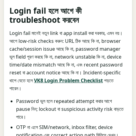
Login fail হলে আগে কী
troubleshoot করবেন
Login fail মানেই নতুন link বা app install করা দরকার, এমন নয়।
আগে low-risk checks করুন: URL ঠিক আছে কি না, browser
cache/session issue আছে কি না, password manager
ভুল field পূরণ করছে কি না, network unstable কি না, device
time/date mismatch আছে কি না, এবং recent password
reset বা account notice আছে কি না। Incident-specific
ধাপে যেতে হলে
VK8 Login Problem Checklist
পড়তে
পারেন।
Password ভুল হলে repeated attempt করার আগে
pause নিন; lockout বা suspicious activity risk বাড়তে
পারে।
OTP না এলে SIM/network, inbox filter, device
notification এবং correct action path মিলিয়ে দেখুন।