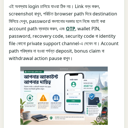
এই অবস্থায় login চালিয়ে যাওয়া ঠিক নয়। Link বন্ধ করুন,
screenshot রাখুন, পরিচিত browser path দিয়ে destination
মিলিয়ে দেখুন, password বদলানোর দরকার হলে নিজে যাচাই করা
account path ব্যবহার করুন, এবং
OTP
, wallet PIN,
password, recovery code, security code বা identity
file কোনো private support channel-এ দেবেন না। Account
path পরিষ্কার না হওয়া পর্যন্ত deposit, bonus claim বা
withdrawal action pause রাখুন।