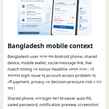
Bangladesh mobile context
Bangladesh user অনেক সময় Android phone, shared
device, mobile wallet, social-message link, live-
match timing এবং bonus headline একসঙ্গে দেখেন। এই
বাস্তবতায় login issue শুধু account access problem নয়;
এটি payment, privacy এবং decision-pressure risk-ও হতে
পারে।
Shared phone থেকে login করলে browser auto-fill,
saved password, notification preview, screenshot