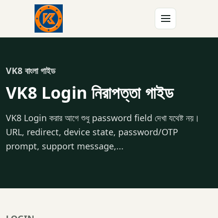
মেনু খুলুন
VK8 বাংলা গাইড
VK8 Login নিরাপত্তা গাইড
VK8 Login করার আগে শুধু password field দেখা যথেষ্ট নয়।
URL, redirect, device state, password/OTP
prompt, support message,...