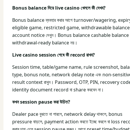
Bonus balance দিয়ে live casino খেললে কী দেখব?
Bonus balance ব্যবহার করার আগে turnover/wagering, expir
eligible game, restricted game, withdrawable balance
account notice দেখুন। Bonus balance cashable balance 
withdrawal-ready balance নয়।
Live casino session শেষে কী record রাখব?
Session time, table/game name, rule screenshot, bal
type, bonus note, network delay note এবং non-sensitiv
result context রাখুন। Password, OTP, PIN, recovery code 
identity document record বা share করবেন না।
কখন session pause করা উচিত?
Dealer pace বুঝতে না পারলে, network delay থাকলে, bonus
pressure বাড়লে, payment action করতে ইচ্ছে করলে বা loss rec
করার চাপ এলে session pause করুন। আগে preset time/budget 