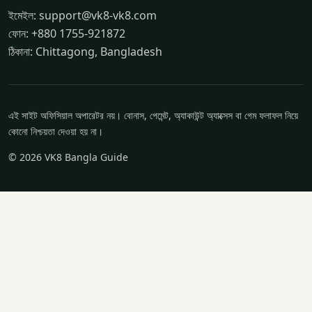
ইমেইল:
support@vk8-vk8.com
ফোন: +880 1755-921872
ঠিকানা: Chittagong, Bangladesh
এই সাইট অফিসিয়াল অপারেটর নয়। বোনাস, পেমেন্ট, অ্যাকাউন্ট অ্যাক্সেস বা গেম ফলাফল নিয়ে
কোনো নিশ্চয়তা দেওয়া হয় না।
© 2026 VK8 Bangla Guide