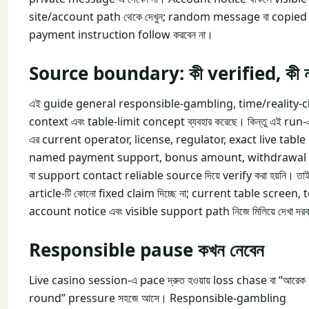
site/account path থেকে দেখুন; random message বা copied
payment instruction follow করবেন না।
Source boundary: কী verified, কী 
এই guide general responsible-gambling, time/reality-
context এবং table-limit concept ব্যবহার করেছে। কিন্তু এই run
এর current operator, license, regulator, exact live table l
named payment support, bonus amount, withdrawal l
বা support contact reliable source দিয়ে verify করা হয়নি। তা
article-টি কোনো fixed claim দিচ্ছে না; current table screen,
account notice এবং visible support path নিজে মিলিয়ে দেখা দর
Responsible pause কখন নেবেন
Live casino session-এ pace দ্রুত হওয়ায় loss chase বা “আরেক
round” pressure সহজে আসে। Responsible-gambling