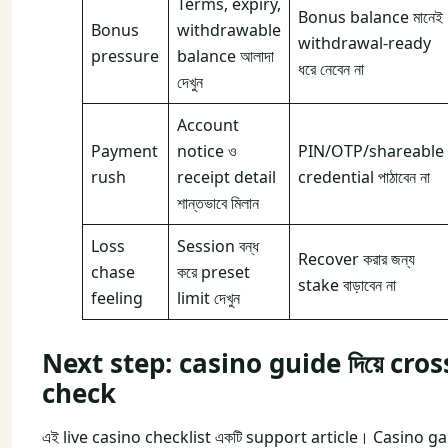
Terms, expiry,
Bonus balance মানেই
Bonus
withdrawable
withdrawal-ready
pressure
balance আলাদা
ধরে নেবেন না
দেখুন
Account
Payment
notice ও
PIN/OTP/shareable
rush
receipt detail
credential পাঠাবেন না
শান্তভাবে মিলান
Loss
Session বন্ধ
Recover করার জন্য
chase
করে preset
stake বাড়াবেন না
feeling
limit দেখুন
Next step: casino guide দিয়ে cros
check
এই live casino checklist একটি support article। Casino 