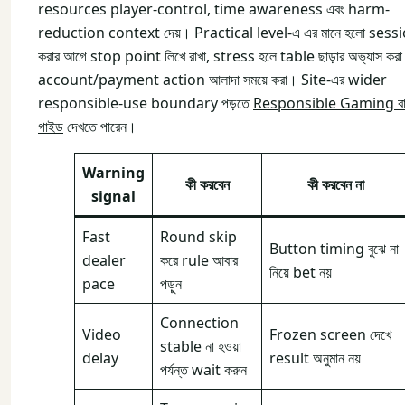
resources player-control, time awareness এবং harm-
reduction context দেয়। Practical level-এ এর মানে হলো sessio
করার আগে stop point লিখে রাখা, stress হলে table ছাড়ার অভ্যাস করা
account/payment action আলাদা সময়ে করা। Site-এর wider
responsible-use boundary পড়তে
Responsible Gaming বা
গাইড
দেখতে পারেন।
Warning
কী করবেন
কী করবেন না
signal
Fast
Round skip
Button timing বুঝে না
dealer
করে rule আবার
নিয়ে bet নয়
pace
পড়ুন
Connection
Video
Frozen screen দেখে
stable না হওয়া
delay
result অনুমান নয়
পর্যন্ত wait করুন