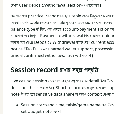
দেখায় user deposit/withdrawal section-ও খুলতে চান।
এই অবস্থায় practical response হলো table থেকে কিছুক্ষণ বের হয়ে
নেওয়া। কোন table দেখেছেন, কী rule বুঝেছেন, session কতক্ষণ চলেছে,
balance type কী ছিল, এবং কোনো account/payment action দরক
না আলাদা করে লিখুন। Payment বা withdrawal বিষয়ে আলাদা guid
দরকার হলে
VK8 Deposit / Withdrawal গাইড
দেখে current ac
notice মিলিয়ে নিন। কোনো named wallet support, processi
time বা confirmed withdrawal ধরে নেওয়া যাবে না।
Session record রাখার সহজ পদ্ধতি
Live casino session শেষে সমস্যা হলে শুধু মনে থাকা detail দিয়ে নিজে
decision check করা কঠিন। Short record রাখলে ভুল কমে এবং s
note লিখতে হলে sensitive data share না করেও context দেওয়া য
Session start/end time, table/game name এবং নিজে
set budget note করুন।