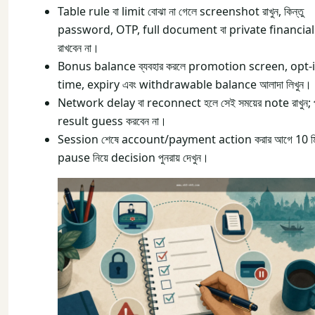
Table rule বা limit বোঝা না গেলে screenshot রাখুন, কিন্তু
password, OTP, full document বা private financial
রাখবেন না।
Bonus balance ব্যবহার করলে promotion screen, opt-
time, expiry এবং withdrawable balance আলাদা লিখুন।
Network delay বা reconnect হলে সেই সময়ের note রাখুন; 
result guess করবেন না।
Session শেষে account/payment action করার আগে 10 মি
pause নিয়ে decision পুনরায় দেখুন।