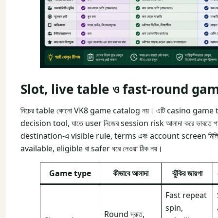
Slot, live table ও fast-round game
নিচের table কোনো VK8 game catalog নয়। এটি casino game 
decision tool, যাতে user নিজের session risk আলাদা করে ভাবতে 
destination-এ visible rule, terms এবং account screen মিলি
available, eligible বা safer ধরে নেওয়া ঠিক নয়।
Game type
কীভাবে আলাদা
ঝুঁকির জায়গা
Fast repeat
spin,
Round দ্রুত,