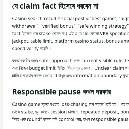
যে claim fact হিসেবে ধরবেন না
Casino search result বা social post-এ “best game”, “high
withdrawal”, “verified bonus”, “safe winning strategy” ধরন
fact হিসেবে ধরে stake নেবেন না। এই article কোনো VK8-specifi
jackpot, table limit, platform casino status, bonus am
speed verify করেনি।
ব্যবহারকারীর জন্য safer approach হলো current visible rule,
এবং নিজের budget limit মিলিয়ে সিদ্ধান্ত নেওয়া। Unclear claim
চালিয়ে যাওয়ার বদলে record রাখুন এবং information boundary বুঝ
Responsible pause কখন দরকার
Casino game দ্রুত হওয়ায় loss-chasing চাপ সহজে তৈরি হয়। ধার ক
থেকে stake, ঘুম কমিয়ে session চালানো, repeated deposit, bonus
“আর এক round” ভাবনা যদি control নেয়, তখন responsible paus