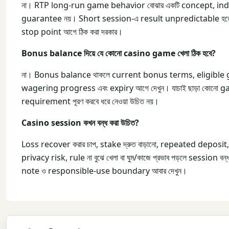
না। RTP long-run game behavior বোঝার একটি concept, ind
guarantee নয়। Short session-এ result unpredictable হতে 
stop point আগে ঠিক করা দরকার।
Bonus balance দিয়ে যে কোনো casino game খেলা ঠিক হবে?
না। Bonus balance থাকলে current bonus terms, eligible
wagering progress এবং expiry আগে দেখুন। যাচাই ছাড়া কোনো
requirement পূরণ করবে ধরে নেওয়া উচিত নয়।
Casino session কখন বন্ধ করা উচিত?
Loss recover করার চাপ, stake দ্রুত বাড়ানো, repeated deposi
privacy risk, rule না বুঝে খেলা বা ঘুম/কাজে প্রভাব পড়লে session 
note ও responsible-use boundary আবার দেখুন।