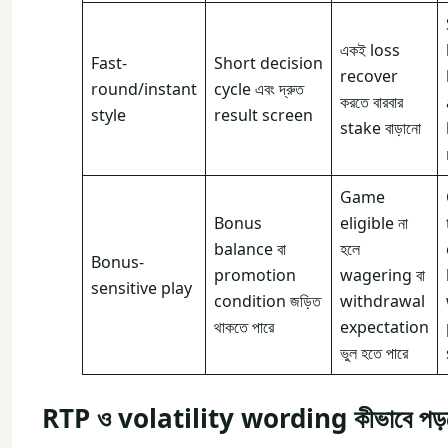
একই loss
Fast-
Short decision
recover
round/instant
cycle এবং দ্রুত
করতে বারবার
style
result screen
stake বাড়ানো
Game
Bonus
eligible না
balance বা
হলে
Bonus-
promotion
wagering বা
sensitive play
condition জড়িত
withdrawal
থাকতে পারে
expectation
ভুল হতে পারে
RTP ও volatility wording কীভাবে পড়