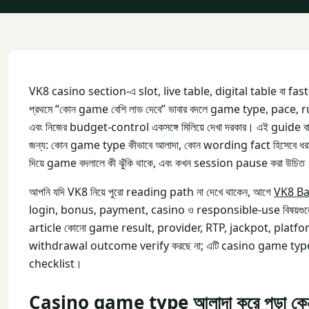
VK8 casino section-এ slot, live table, digital table বা f
প্রথমে “কোন game বেশি লাভ দেবে” ভাবার বদলে game type, pace,
এবং নিজের budget-control একসঙ্গে মিলিয়ে দেখা দরকার। এই guide ব
জন্য: কোন game type কীভাবে আলাদা, কোন wording fact হিসেবে ধর
দিয়ে game বদলালে কী ঝুঁকি থাকে, এবং কখন session pause করা উচিত
আপনি যদি VK8 নিয়ে পুরো reading path না দেখে থাকেন, আগে
VK8 Ba
login, bonus, payment, casino ও responsible-use বিষয়গুলো
article কোনো game result, provider, RTP, jackpot, platfo
withdrawal outcome verify করছে না; এটি casino game type
checklist।
Casino game type আলাদা করে পড়া কেন