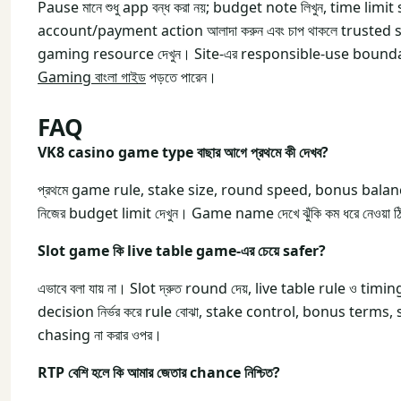
Pause মানে শুধু app বন্ধ করা নয়; budget note লিখুন, time limit 
account/payment action আলাদা করুন এবং চাপ থাকলে trusted 
gaming resource দেখুন। Site-এর responsible-use bounda
Gaming বাংলা গাইড
পড়তে পারেন।
FAQ
VK8 casino game type বাছার আগে প্রথমে কী দেখব?
প্রথমে game rule, stake size, round speed, bonus balance ব্
নিজের budget limit দেখুন। Game name দেখে ঝুঁকি কম ধরে নেওয়া ঠ
Slot game কি live table game-এর চেয়ে safer?
এভাবে বলা যায় না। Slot দ্রুত round দেয়, live table rule ও timin
decision নির্ভর করে rule বোঝা, stake control, bonus terms,
chasing না করার ওপর।
RTP বেশি হলে কি আমার জেতার chance নিশ্চিত?